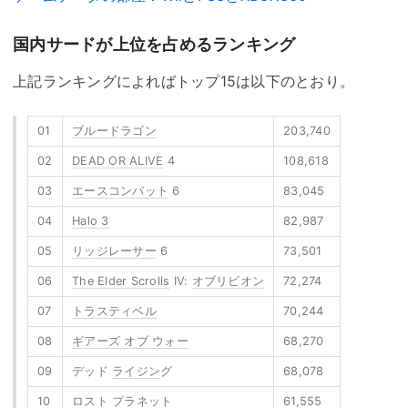
国内サードが上位を占めるランキング
上記ランキングによればトップ15は以下のとおり。
01
ブルードラゴン
203,740
02
DEAD OR ALIVE
4
108,618
03
エースコンバット
6
83,045
04
Halo 3
82,987
05
リッジレーサー
6
73,501
06
The Elder Scrolls
IV:
オブリビオン
72,274
07
トラスティベル
70,244
08
ギアーズ オブ ウォー
68,270
09
デッド
ライジン
グ
68,078
10
ロスト プラネット
61,555