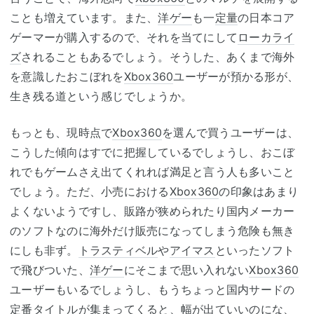
ことも増えています。また、
洋ゲー
も一
定量
の日本コア
ゲーマーが購入するので、それを当てにして
ローカライ
ズ
されることもあるでしょう。そうした、あくまで海外
を意識したおこぼれを
Xbox360
ユーザーが預かる形が、
生き残る道という感じでしょうか。
もっとも、現時点で
Xbox360
を選んで買うユーザーは、
こうした傾向はすでに把握しているでしょうし、おこぼ
れでもゲームさえ出てくれれば満足と言う人も多いこと
でしょう。ただ、小売における
Xbox360
の印象はあまり
よくないようですし、販路が狭められたり国内メーカー
のソフトなのに海外だけ販売になってしまう危険も無き
にしも非ず。
トラスティベル
や
アイマス
といったソフト
で飛びついた、
洋ゲー
にそこまで思い入れない
Xbox360
ユーザーもいるでしょうし、もうちょっと国内サードの
定番タイトルが集まってくると、幅が出ていいのにな、