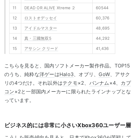
11
DEAD OR ALIVE
Xtreme ２
60544
12
ロストオデッセイ
60,376
13
アイドルマスター
48,695
14
真・三國無双5
44,292
15
アサシン クリード
41,436
こちらを見ると、国内ソフトメーカー製作作品。TOP15
のうち、純粋な
洋ゲー
は
Halo3
、オブリ、
GoW
、アサク
リの4つだけ。それ以外は
テクモ
×2、
バンナム
×4、
カプ
コン
×2と一部国内メーカーに限られたラインナップとな
っています。
ビジネス的には非常に小さい
Xbox360
ユーザー層
こうした販売傾向を見ると、日本で
Xbox360
が苦戦して