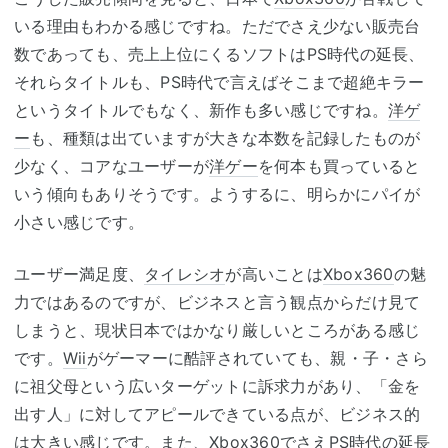
いる理由もわかる感じですね。ただでさえ少ない販売台
数であっても、売上上位にくるソフトはPS時代の延長、
それらタイトルも、PS時代で言えばそこまで超絶キラー
というタイトルでもなく、新作も多い感じですね。
洋ゲ
ー
も、種類は出ていますが大きな本数を記録したものが
少なく、コアなユーザーが
洋ゲー
を何本も買っていると
いう傾向もありそうです。ようするに、明らかにパイが
小さい感じです。
ユーザー満足度、
タイレシオ
が高いことは
Xbox360
の魅
力ではあるのですが、ビジネスと言う観点からだけ見て
しまうと、現状日本ではかなり厳しいところがある感じ
です。
Wii
がゲーマーに酷評されていても、親・子・さら
に祖父母という広いターゲットに訴求力があり、「金を
出す人」に対してアピールできている点が、ビジネス的
は大きい感じです。また、
Xbox360
でさえPS時代の延長