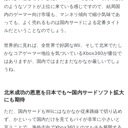
のようなソフトが上位に来ている感じですので、結局国
内のゲーマー向け市場も、マンネリ傾向で縮小気味であ
っても、よく売れるものは国内サードによる定番タイト
ルだということなのでしょう。
世界的に見れば、全世界で好調な
Wii
、そして北米でたし
かなコアゲーマー地位を気づいている
Xbox360
が優位で
はありますが、国内ではまだまだなかなか厳しいでしょ
うね。
北米成功の恩恵を日本でも〜国内サードソフト拡大
にも期待
ただ、国内サードも
Wii
にはなかなか従来路線で切り込め
ず、かといって国内だけを見てもパイが非常に小さいと
言うことで、海外志向で
Xbox360
とのマルチを展開する